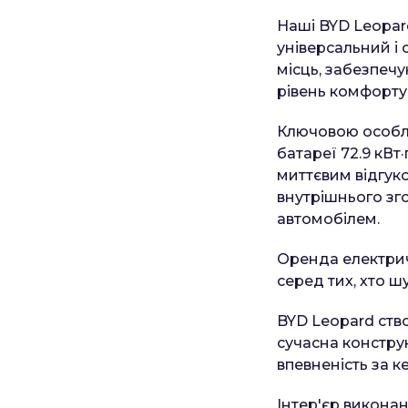
Наші BYD Leopar
універсальний і 
місць, забезпечу
рівень комфорту 
Ключовою особли
батареї 72.9 кВт
миттєвим відгуко
внутрішнього зг
автомобілем.
Оренда електрич
серед тих, хто 
BYD Leopard ств
сучасна конструк
впевненість за к
Інтер'єр виконан