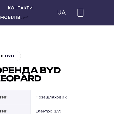
КОНТАКТИ
UA
МОБІЛІВ
НОВОЕ
BYD
О
Р
Е
Н
Д
А
B
Y
D
L
E
O
P
A
R
D
Позашляховик
ТИП
Електро (EV)
ТИП