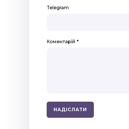
Telegram
Коментарій *
Н
А
Д
І
С
Л
А
Т
И
Н
А
Д
І
С
Л
А
Т
И