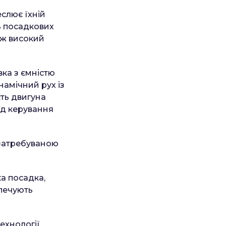
слює їхній
ь посадкових
ож високий
ка з ємністю
намічний рух із
сть двигуна
ід керування
 затребуваною
а посадка,
зпечують
ехнології.