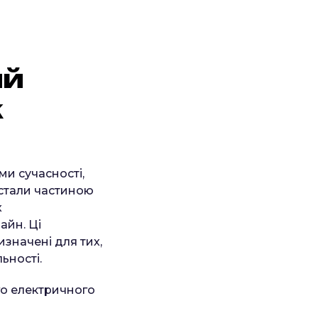
и
й
к
и сучасності,
 стали частиною
х
айн. Ці
изначені для тих,
ьності.
го електричного