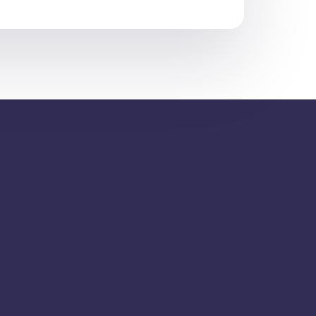
Київ, Україна
+38 (068) 317 88 88
office@prus.com.ua