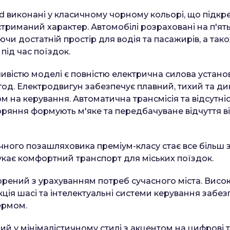
d виконані у класичному чорному кольорі, що підкре
стриманий характер. Автомобілі розраховані на п'ят
ючи достатній простір для водія та пасажирів, а так
під час поїздок.
вістю моделі є повністю електрична силова установ
·год. Електродвигун забезпечує плавний, тихий та ди
м на керування. Автоматична трансмісія та відсутні
оряння формують м'яке та передбачуване відчуття в
ного позашляховика преміум-класу стає все більш
шукає комфортний транспорт для міських поїздок.
орений з урахуванням потреб сучасного міста. Висок
ція шасі та інтелектуальні системи керування забе
ермом.
ий у мінімалістичному стилі з акцентом на цифрові т