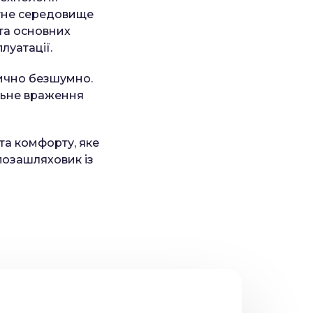
тне середовище
 та основних
луатації.
тично безшумно.
альне враження
та комфорту, яке
позашляховик із