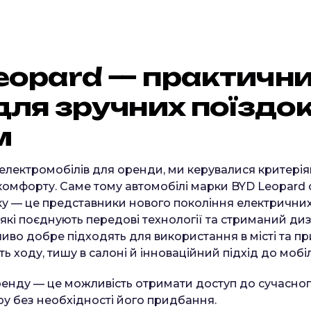
e
o
p
a
r
d
—
п
р
а
к
т
и
ч
н
д
л
я
з
р
у
ч
н
и
х
п
о
ї
з
д
о
м
лектромобілів для оренди, ми керувалися критеріям
 комфорту. Саме тому автомобілі марки BYD Leopard
у — це представники нового покоління електрични
які поєднують передові технології та стриманий диз
иво добре підходять для використання в місті та пр
ть ходу, тишу в салоні й інноваційний підхід до мобіл
ренду — це можливість отримати доступ до сучасно
у без необхідності його придбання.