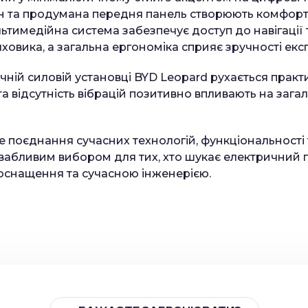
н та продумана передня панель створюють комфор
льтимедійна система забезпечує доступ до навігації
овика, а загальна ергономіка сприяє зручності експ
чній силовій установці BYD Leopard рухається прак
та відсутність вібрацій позитивно впливають на заг
е поєднання сучасних технологій, функціональності 
вабливим вибором для тих, хто шукає електричний 
оснащення та сучасною інженерією.