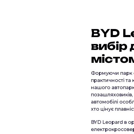
B
Y
D
L
в
и
б
і
р
м
і
с
т
о
Формуючи парк е
практичності та
нашого автопарк
позашляховиків, 
автомобілі особл
хто цінує плавніс
BYD Leopard в о
електрокросовер