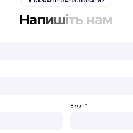
БАЖАЄТЕ ЗАБРОНЮВАТИ?
Н
а
п
и
ш
і
т
ь
н
а
м
Email *